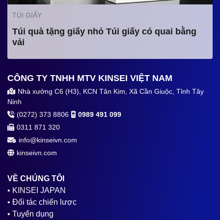
TÚI GIẤY
Túi quà tặng giấy nhỏ Túi giấy có quai bằng
vải
CÔNG TY TNHH MTV KINSEI VIỆT NAM
Nhà xưởng C6 (H3), KCN Tân Kim, Xã Cần Giuộc, Tỉnh Tây
Ninh
(0272) 373 8806
0989 491 099
0311 871 320
info@kinseivn.com
kinseivn.com
VỀ CHÚNG TÔI
• KINSEI JAPAN
• Đối tác chiến lược
• Tuyển dụng