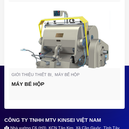
GIỚI THIỆU THIẾT BỊ
MÁY BẾ HỘP
MÁY BẾ HỘP
CÔNG TY TNHH MTV KINSEI VIỆT NAM
Nhà xưởng C6 (H3), KCN Tân Kim, Xã Cần Giuộc, Tỉnh Tây