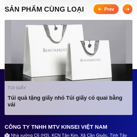
SẢN PHẨM CÙNG LOẠI
TÚI GIẤY
Túi quà tặng giấy nhỏ Túi giấy có quai bằng
vải
CÔNG TY TNHH MTV KINSEI VIỆT NAM
Nhà xưởng C6 (H3), KCN Tân Kim, Xã Cần Giuộc, Tỉnh Tây